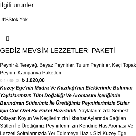
İlgili ürünler
-4%
Stok Yok
GEDİZ MEVSİM LEZZETLERİ PAKETİ
Peynir & Tereyağ
,
Beyaz Peynirler
,
Tulum Peynirler
,
Keçi Topak
Peyniri
,
Kampanya Paketleri
₺
1.020,00
₺
1.068,00
Kuzey Ege'nin Madra Ve Kazdağı'nın Eteklerinde Bulunan
Yaylalarımızın Tüm Doğallığı Ve Aromasını İçeriğinde
Barındıran Sütlerimiz İle Ürettiğimiz Peynirlerimizle Sizler
İçin Çok Özel Bir Paket Hazırladık.
Yaylalarımızda Serbest
Otlayan Koyun Ve Keçilerimizin İlkbahar Aylarında Sağılan
Sütleri İle Ürettiğimiz Peynirlerimizin Kendine Has Aroması Ve
Lezzeti Sofralarınızda Yer Edinmeye Hazır. Sizi Kuzey Ege