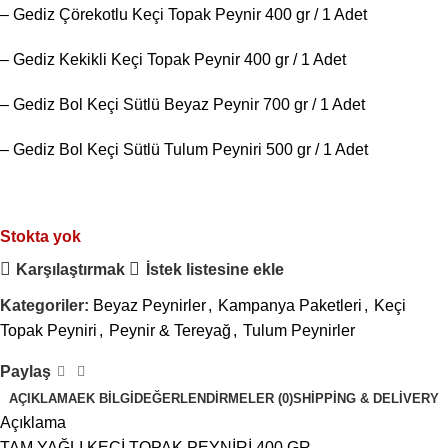
– Gediz Çörekotlu Keçi Topak Peynir 400 gr / 1 Adet
– Gediz Kekikli Keçi Topak Peynir 400 gr / 1 Adet
– Gediz Bol Keçi Sütlü Beyaz Peynir 700 gr / 1 Adet
– Gediz Bol Keçi Sütlü Tulum Peyniri 500 gr / 1 Adet
Stokta yok
Karşılaştırmak
İstek listesine ekle
Kategoriler:
Beyaz Peynirler
,
Kampanya Paketleri
,
Keçi
Topak Peyniri
,
Peynir & Tereyağ
,
Tulum Peynirler
Paylaş
AÇIKLAMA
EK BILGI
DEĞERLENDIRMELER (0)
SHIPPING & DELIVERY
Açıklama
TAM YAĞLI KEÇİ TOPAK PEYNİRİ 400 GR