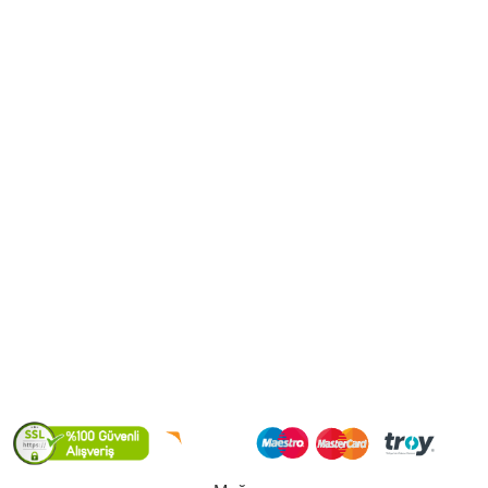
Edremit Salamura Zeytin
Erken Hasat Zeytinyağ
Izgara Zeyin
Kuru Sele Zeytin
MÜŞTERİ HİZMETLERİ
Müşteri Paneli
Mesafeli Satış Sözleşmesi
Gizlilik ve Güvenlik Politikası
Kargo ve Teslimat
KVKK
S.S.S
2022
GEDİZ ÇİFTLİĞİ Online Satış Platformu.