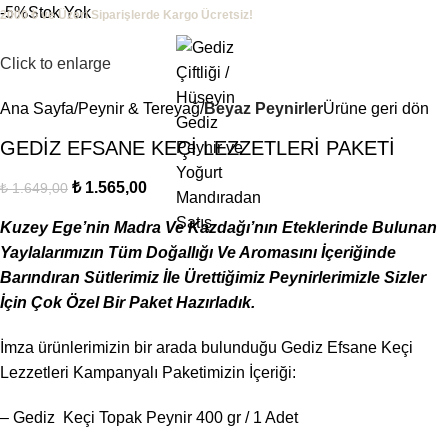
-5%
Stok Yok
2000 ₺ ve Üzeri Siparişlerde Kargo Ücretsiz!
Click to enlarge
Ana Sayfa
Peynir & Tereyağ
Beyaz Peynirler
Ürüne geri dön
Menu
₺
0,
GEDİZ EFSANE KEÇİ LEZZETLERİ PAKETİ
₺
1.565,00
₺
1.649,00
Kuzey Ege’nin Madra Ve Kazdağı’nın Eteklerinde Bulunan
Yaylalarımızın Tüm Doğallığı Ve Aromasını İçeriğinde
Barındıran Sütlerimiz İle Ürettiğimiz Peynirlerimizle Sizler
İçin Çok Özel Bir Paket Hazırladık.
İmza ürünlerimizin bir arada bulunduğu Gediz Efsane Keçi
Lezzetleri Kampanyalı Paketimizin İçeriği:
– Gediz Keçi Topak Peynir 400 gr / 1 Adet