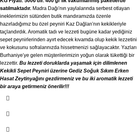
KG Fiyatı: 500₺'dir.
400 gr'lık vakumlanmış paketlerde
satılmaktadır.
Madra Dağı'nın yaylalarında serbest otlayan
ineklerimizin sütünden butik mandıramızda özenle
hazırladığımız bu özel peyniri Kaz Dağları'nın kekikleriyle
taçlandırdık. Aromatik tadı ve lezzeti bugüne kadar yediğiniz
sepet peynirlerinden ayırt edecek kıvamda olup kekik lezzetini
ve kokusunu sofralarınızda hissetmenizi sağlayacaktır. Yazları
Burhaniye'ye gelen müşterilerimizin yoğun olarak tükettiği bir
lezzettir.
Bu lezzeti doruklarda yaşamak için dilimlenen
Kekikli Sepet Peyniri üzerine Gediz Soğuk Sıkım Erken
Hasat Zeytinyağını gezdirmeniz ve bu iki aromatik lezzeti
bir araya getirmeniz önerilir!!!