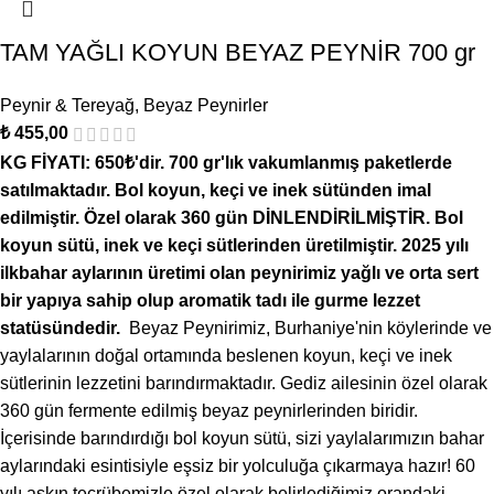
TAM YAĞLI KOYUN BEYAZ PEYNİR 700 gr
Peynir & Tereyağ
,
Beyaz Peynirler
₺
455,00
KG FİYATI: 650₺'dir.
700 gr'lık vakumlanmış paketlerde
satılmaktadır. Bol koyun, keçi ve inek sütünden imal
edilmiştir. Özel olarak 360 gün DİNLENDİRİLMİŞTİR. Bol
koyun sütü, inek ve keçi sütlerinden üretilmiştir. 2025 yılı
ilkbahar aylarının üretimi olan peynirimiz yağlı ve orta sert
bir yapıya sahip olup aromatik tadı ile gurme lezzet
statüsündedir.
Beyaz Peynirimiz, Burhaniye'nin köylerinde ve
yaylalarının doğal ortamında beslenen koyun, keçi ve inek
sütlerinin lezzetini barındırmaktadır. Gediz ailesinin özel olarak
360 gün fermente edilmiş beyaz peynirlerinden biridir.
İçerisinde barındırdığı bol koyun sütü, sizi yaylalarımızın bahar
aylarındaki esintisiyle eşsiz bir yolculuğa çıkarmaya hazır! 60
yılı aşkın tecrübemizle özel olarak belirlediğimiz orandaki