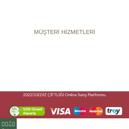
Erken Hasat Zeytinyağ
Izgara Zeyin
Kuru Sele Zeytin
MÜŞTERİ HİZMETLERİ
Müşteri Paneli
Mesafeli Satış Sözleşmesi
Gizlilik ve Güvenlik Politikası
Kargo ve Teslimat
KVKK
S.S.S
2022
GEDİZ ÇİFTLİĞİ Online Satış Platformu.
0