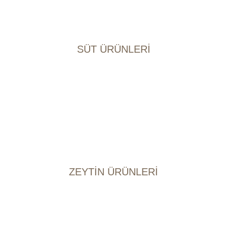
Şarköy OSB Mah. Şarköy Cad. No:4 Burhaniye / Balıkesir
Telefon: (0266) 422 28 62
Mail: gediz@gedizciftligi.com.tr
SÜT ÜRÜNLERİ
Beyaz Peynirler
Tulum Peynirler
Sepet Peynirler
Keçi Topak Peynirler
Kelle Peynirler
Taze Kaşar Peynirler
Tereyağ
ZEYTİN ÜRÜNLERİ
Burhaniye Zeytinyağı
Edremit Çizik Zeytin
Edremit Salamura Zeytin