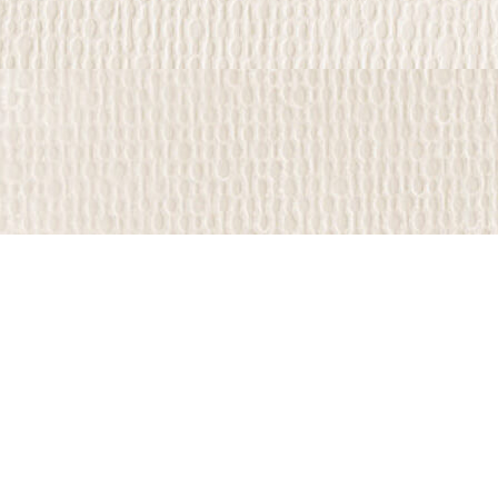
Sütünden) 700 gr / 1 Adet - Gediz
Taşıyacak Bu Yöresel Ve Efsanevi
Tam Yağlı Sepet Peyniri 400 gr / 1
Tatlardan Oluşan Gediz Mevsim
Adet
Lezzetleri Paketimizin İçeriği: -
Gediz Tam Yağlı Olgunlaştırılmış
Tulum Peyniri (Koyun, Keçi Ve İnek
Sütlerinden) 500 gr / 1 Adet - Gediz
Tam Yağlı Olgunlaştırılmış Beyaz
Peynir (Koyun, Keçi Ve İnek
Sütlerinden) 700 gr / 1 Adet - Gediz
Tam Yağlı Olgunlaştırılmış Keçi
Topak Peynir 400 gr / 1 Adet
Hüseyin Gediz Gıda ve Sanayi Ticaret Ltd.Şti.