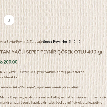
Click to enlarge
Ana Sayfa
Peynir & Tereyağ
Sepet Peynirler
TAM YAĞLI SEPET PEYNİR ÇÖREK OTLU 400 gr
₺
200,00
KG Fiyatı: 500₺’dir. 400
gr’lık vakumlanmış paketlerde
satılmaktadır.
Severek tüketilen sepet peynirimiz şimdi çörek otlu!!!
Madra Dağı’nın yaylalarında serbest otlayan ineklerimizin sütünden butik
mandıramızda özenle hazırladığımız bu özel peyniri çörek otu lezzetiyle