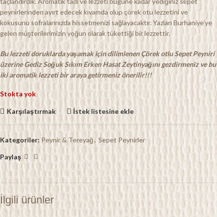
taçlandırdık. Aromatik tadı ve lezzeti bugüne kadar yediğiniz sepet
peynirlerinden ayırt edecek kıvamda olup çörek otu lezzetini ve
kokusunu sofralarınızda hissetmenizi sağlayacaktır. Yazları Burhaniye’ye
gelen müşterilerimizin yoğun olarak tükettiği bir lezzettir.
Bu lezzeti doruklarda yaşamak için dilimlenen Çörek otlu Sepet Peyniri
üzerine Gediz Soğuk Sıkım Erken Hasat Zeytinyağını gezdirmeniz ve bu
iki aromatik lezzeti bir araya getirmeniz önerilir!!!
Stokta yok
Karşılaştırmak
İstek listesine ekle
Kategoriler:
Peynir & Tereyağ
,
Sepet Peynirler
Paylaş
İlgili ürünler