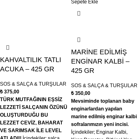
Sepete Ekle
MARİNE EDİLMİŞ
KAHVALTILIK TATLI
ENGİNAR KALBİ –
ACUKA – 425 GR
425 GR
SOS & SALÇA & TURŞULAR
SOS & SALÇA & TURŞULAR
₺
375,00
₺
350,00
TÜRK MUTFAĞININ EŞSİZ
Mevsiminde toplanan baby
LEZZETİ SALÇANIN ÖZÜNÜ
enginarlardan yapılan
OLUŞTURDUĞU BU
marine edilmiş enginar kalbi
LEZZET CEVİZ, BAHARAT
sofralarımızın yeni incisi.
VE SARIMSAK İLE LEVEL
İçindekiler; Enginar Kalbi,
ATLADI!!
İçindekiler; salça,