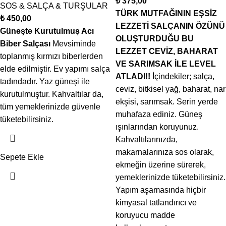
₺
375,00
SOS & SALÇA & TURŞULAR
TÜRK MUTFAĞININ EŞSİZ
₺
450,00
LEZZETİ SALÇANIN ÖZÜNÜ
Güneşte Kurutulmuş Acı
OLUŞTURDUĞU BU
Biber Salçası
Mevsiminde
LEZZET CEVİZ, BAHARAT
toplanmış kırmızı biberlerden
VE SARIMSAK İLE LEVEL
elde edilmiştir. Ev yapımı salça
ATLADI!!
İçindekiler; salça,
tadındadır. Yaz güneşi ile
ceviz, bitkisel yağ, baharat, nar
kurutulmuştur. Kahvaltılar da,
ekşisi, sarımsak. Serin yerde
tüm yemeklerinizde güvenle
muhafaza ediniz. Güneş
tüketebilirsiniz.
ışınlarından koruyunuz.
Kahvaltılarınızda,
makarnalarınıza sos olarak,
Sepete Ekle
ekmeğin üzerine sürerek,
yemeklerinizde tüketebilirsiniz.
Yapım aşamasında hiçbir
kimyasal tatlandırıcı ve
koruyucu madde