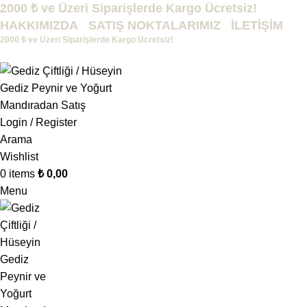
2000 ₺ ve Üzeri Siparişlerde Kargo Ücretsiz!
HAKKIMIZDA
SATIŞ NOKTALARIMIZ
İLETİŞİM
2000 ₺ ve Üzeri Siparişlerde Kargo Ücretsiz!
ÜRÜNLERİMİZ
Login / Register
Arama
Wishlist
0
items
₺
0,00
Menu