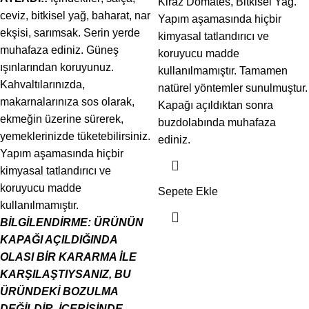
Kiraz Domates, Bitkisel Yag.
ceviz, bitkisel yağ, baharat, nar
Yapım aşamasında hiçbir
ekşisi, sarımsak. Serin yerde
kimyasal tatlandırıcı ve
muhafaza ediniz. Güneş
koruyucu madde
ışınlarından koruyunuz.
kullanılmamıştır. Tamamen
Kahvaltılarınızda,
natürel yöntemler sunulmuştur.
makarnalarınıza sos olarak,
Kapağı açıldıktan sonra
ekmeğin üzerine sürerek,
buzdolabında muhafaza
yemeklerinizde tüketebilirsiniz.
ediniz.
Yapım aşamasında hiçbir
kimyasal tatlandırıcı ve
koruyucu madde
Sepete Ekle
kullanılmamıştır.
BİLGİLENDİRME:
ÜRÜNÜN
KAPAĞI AÇILDIĞINDA
OLASI BİR KARARMA İLE
KARŞILAŞTIYSANIZ, BU
ÜRÜNDEKİ BOZULMA
DEĞİLDİR. İÇERİSİNDE