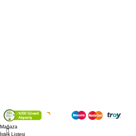
Erken Hasat Zeytinyağ
Izgara Zeyin
Kuru Sele Zeytin
MÜŞTERİ HİZMETLERİ
Müşteri Paneli
Mesafeli Satış Sözleşmesi
Gizlilik ve Güvenlik Politikası
Kargo ve Teslimat
KVKK
S.S.S
2022
GEDİZ ÇİFTLİĞİ Online Satış Platformu.
Mağaza
İstek Listesi