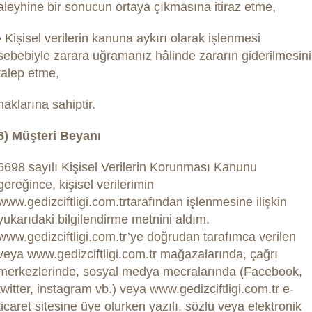
aleyhine bir sonucun ortaya çıkmasına itiraz etme,
• Kişisel verilerin kanuna aykırı olarak işlenmesi
sebebiyle zarara uğramanız hâlinde zararın giderilmesini
talep etme,
haklarına sahiptir.
6) Müşteri Beyanı
6698 sayılı Kişisel Verilerin Korunması Kanunu
gereğince, kişisel verilerimin
www.gedizciftligi.com.trtarafından işlenmesine ilişkin
yukarıdaki bilgilendirme metnini aldım.
www.gedizciftligi.com.tr’ye doğrudan tarafımca verilen
veya www.gedizciftligi.com.tr mağazalarında, çağrı
merkezlerinde, sosyal medya mecralarında (Facebook,
twitter, instagram vb.) veya www.gedizciftligi.com.tr e-
ticaret sitesine üye olurken yazılı, sözlü veya elektronik