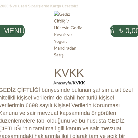
2000 ₺ ve Üzeri Siparişlerde Kargo Ücretsiz!
MENU
₺
0,0
0
KVKK
Anasayfa
KVKK
GEDİZ ÇİFTLİĞİ bünyesinde bulunan şahsıma ait özel
nitelikli kişisel verilerim de dahil her türlü kişisel
verilerimin 6698 sayılı Kişisel Verilerin Korunması
Kanunu ve sair mevzuat kapsamında öngörülen
düzenlemelere tabi olduğunu ve bu hususta GEDİZ
ÇİFTLİĞİ ’nin tarafıma ilgili kanun ve sair mevzuat
kapsamındaki haklarımla ilgili olarak tam ve açık bir