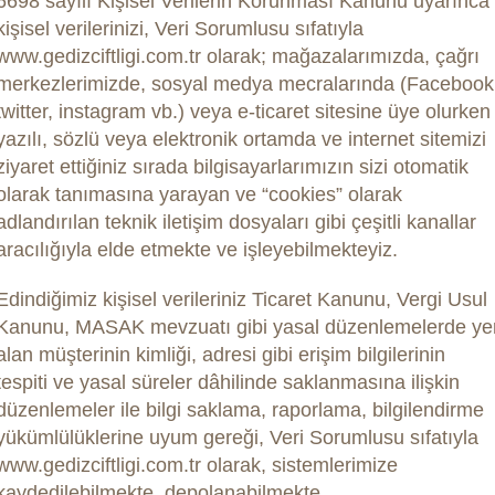
6698 sayılı Kişisel Verilerin Korunması Kanunu uyarınca
kişisel verilerinizi, Veri Sorumlusu sıfatıyla
www.gedizciftligi.com.tr olarak; mağazalarımızda, çağrı
merkezlerimizde, sosyal medya mecralarında (Facebook
twitter, instagram vb.) veya e-ticaret sitesine üye olurken
yazılı, sözlü veya elektronik ortamda ve internet sitemizi
ziyaret ettiğiniz sırada bilgisayarlarımızın sizi otomatik
olarak tanımasına yarayan ve “cookies” olarak
adlandırılan teknik iletişim dosyaları gibi çeşitli kanallar
aracılığıyla elde etmekte ve işleyebilmekteyiz.
Edindiğimiz kişisel verileriniz Ticaret Kanunu, Vergi Usul
Kanunu, MASAK mevzuatı gibi yasal düzenlemelerde ye
alan müşterinin kimliği, adresi gibi erişim bilgilerinin
tespiti ve yasal süreler dâhilinde saklanmasına ilişkin
düzenlemeler ile bilgi saklama, raporlama, bilgilendirme
yükümlülüklerine uyum gereği, Veri Sorumlusu sıfatıyla
www.gedizciftligi.com.tr olarak, sistemlerimize
kaydedilebilmekte, depolanabilmekte,