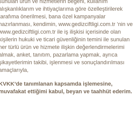
sunulan ürün ve hizmetlerin beğeni, kullanım
alışkanlıklarım ve ihtiyaçlarıma göre özelleştirilerek
tarafıma önerilmesi, bana özel kampanyalar
hazırlanması, kendimin, www.gedizciftligi.com.tr ’nin ve
www.gedizciftligi.com.tr ile iş ilişkisi içerisinde olan
kişilerin hukuki ve ticari güvenliğinin temini ile sunulan
her türlü ürün ve hizmete ilişkin değerlendirmelerimi
almak, anket, tanıtım, pazarlama yapmak, ayrıca
şikayetlerimin takibi, işlenmesi ve sonuçlandırılması
amaçlarıyla,
KVKK’de tanımlanan kapsamda işlemesine,
muvafakat ettiğimi kabul, beyan ve taahhüt ederim.