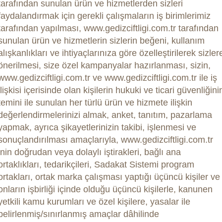
tarafından sunulan ürün ve hizmetlerden sizleri
faydalandırmak için gerekli çalışmaların iş birimlerimiz
tarafından yapılması, www.gedizciftligi.com.tr tarafından
sunulan ürün ve hizmetlerin sizlerin beğeni, kullanım
alışkanlıkları ve ihtiyaçlarınıza göre özelleştirilerek sizler
önerilmesi, size özel kampanyalar hazırlanması, sizin,
www.gedizciftligi.com.tr ve www.gedizciftligi.com.tr ile iş
ilişkisi içerisinde olan kişilerin hukuki ve ticari güvenliğini
temini ile sunulan her türlü ürün ve hizmete ilişkin
değerlendirmelerinizi almak, anket, tanıtım, pazarlama
yapmak, ayrıca şikayetlerinizin takibi, işlenmesi ve
sonuçlandırılması amaçlarıyla, www.gedizciftligi.com.tr
’nin doğrudan veya dolaylı iştirakleri, bağlı ana
ortaklıkları, tedarikçileri, Sadakat Sistemi program
ortakları, ortak marka çalışması yaptığı üçüncü kişiler ve
onların işbirliği içinde olduğu üçüncü kişilerle, kanunen
yetkili kamu kurumları ve özel kişilere, yasalar ile
belirlenmiş/sınırlanmış amaçlar dâhilinde