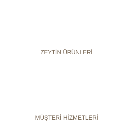
Tulum Peynirler
Sepet Peynirler
Keçi Topak Peynirler
Kelle Peynirler
Taze Kaşar Peynirler
Tereyağ
ZEYTİN ÜRÜNLERİ
Burhaniye Zeytinyağı
Edremit Çizik Zeytin
Edremit Salamura Zeytin
Erken Hasat Zeytinyağ
Izgara Zeyin
Kuru Sele Zeytin
MÜŞTERİ HİZMETLERİ