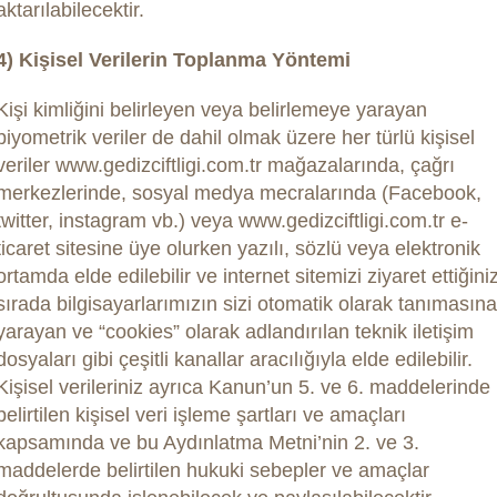
aktarılabilecektir.
4) Kişisel Verilerin Toplanma Yöntemi
Kişi kimliğini belirleyen veya belirlemeye yarayan
biyometrik veriler de dahil olmak üzere her türlü kişisel
veriler www.gedizciftligi.com.tr mağazalarında, çağrı
merkezlerinde, sosyal medya mecralarında (Facebook,
twitter, instagram vb.) veya www.gedizciftligi.com.tr e-
ticaret sitesine üye olurken yazılı, sözlü veya elektronik
ortamda elde edilebilir ve internet sitemizi ziyaret ettiğini
sırada bilgisayarlarımızın sizi otomatik olarak tanımasına
yarayan ve “cookies” olarak adlandırılan teknik iletişim
dosyaları gibi çeşitli kanallar aracılığıyla elde edilebilir.
Kişisel verileriniz ayrıca Kanun’un 5. ve 6. maddelerinde
belirtilen kişisel veri işleme şartları ve amaçları
kapsamında ve bu Aydınlatma Metni’nin 2. ve 3.
maddelerde belirtilen hukuki sebepler ve amaçlar