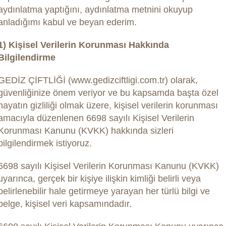
aydınlatma yaptığını, aydınlatma metnini okuyup
anladığımı kabul ve beyan ederim.
1) Kişisel Verilerin Korunması Hakkında
Bilgilendirme
GEDİZ ÇİFTLİĞİ (www.gedizciftligi.com.tr) olarak,
güvenliğinize önem veriyor ve bu kapsamda başta özel
hayatın gizliliği olmak üzere, kişisel verilerin korunması
amacıyla düzenlenen 6698 sayılı Kişisel Verilerin
Korunması Kanunu (KVKK) hakkında sizleri
bilgilendirmek istiyoruz.
6698 sayılı Kişisel Verilerin Korunması Kanunu (KVKK)
uyarınca, gerçek bir kişiye ilişkin kimliği belirli veya
belirlenebilir hale getirmeye yarayan her türlü bilgi ve
belge, kişisel veri kapsamındadır.