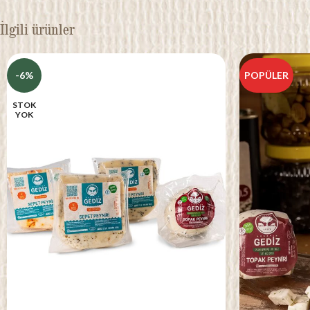
İlgili ürünler
-6%
POPÜLER
STOK
YOK