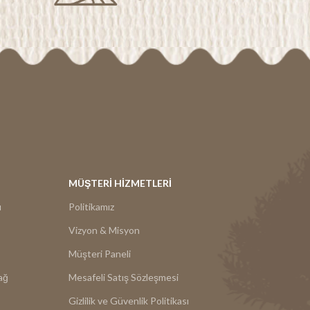
yniri üzerine
gezdirmeniz ve bu iki aromatik lezzeti bir araya
 Zeytinyağını
getirmeniz önerilir!!!
zzeti bir araya
!!
MÜŞTERİ HİZMETLERİ
ı
Politikamız
Vizyon & Misyon
Müşteri Paneli
ağ
Mesafeli Satış Sözleşmesi
Gizlilik ve Güvenlik Politikası