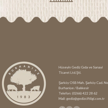
ödün vermeyere
bilgi ve tecr
Keçi Topak aile
Kekikli Keçi To
sizlere su
yaşamak için
Peyniri üzeri
Zeytinyağını
lezzeti bir ar
ve Kültür D
Hüseyin Gediz Gıda ve Sanayi
Ticaret Ltd.Şti.
Şarköy OSB Mah. Şarköy Cad. No
Burhaniye / Balıkesir
Telefon: (0266) 422 28 62
Mail: gediz@gedizciftligi.com.tr