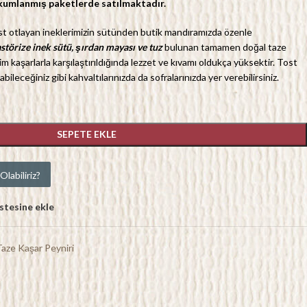
akumlanmış paketlerde satılmaktadır.
st otlayan ineklerimizin sütünden butik mandıramızda özenle
störize inek sütü, şırdan mayası ve tuz
bulunan tamamen doğal taze
m kaşarlarla karşılaştırıldığında lezzet ve kıvamı oldukça yüksektir. Tost
ileceğiniz gibi kahvaltılarınızda da sofralarınızda yer verebilirsiniz.
SEPETE EKLE
labiliriz?
istesine ekle
Taze Kaşar Peyniri