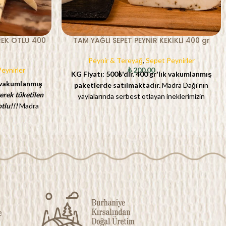
REK OTLU 400
TAM YAĞLI SEPET PEYNİR KEKİKLİ 400 gr
Peynir & Tereyağ
,
Sepet Peynirler
eynirler
₺
200,00
KG Fiyatı: 500₺'dir.
400 gr'lık vakumlanmış
 vakumlanmış
paketlerde satılmaktadır.
Madra Dağı'nın
erek tüketilen
yaylalarında serbest otlayan ineklerimizin
tlu!!!
Madra
sütünden butik mandıramızda özenle
st otlayan
hazırladığımız bu özel peyniri Kaz Dağları'nın
mandıramızda
kekikleriyle taçlandırdık. Aromatik tadı ve lezzeti
yniri çörek otu
bugüne kadar yediğiniz sepet peynirlerinden
tadı ve lezzeti
ayırt edecek kıvamda olup kekik lezzetini ve
eynirlerinden
kokusunu sofralarınızda hissetmenizi
tu lezzetini ve
sağlayacaktır. Yazları Burhaniye'ye gelen
ssetmenizi
müşterilerimizin yoğun olarak tükettiği bir
iye'ye gelen
lezzettir.
Bu lezzeti doruklarda yaşamak için
tükettiği bir
dilimlenen Kekikli Sepet Peyniri üzerine Gediz
 yaşamak için
Soğuk Sıkım Erken Hasat Zeytinyağını