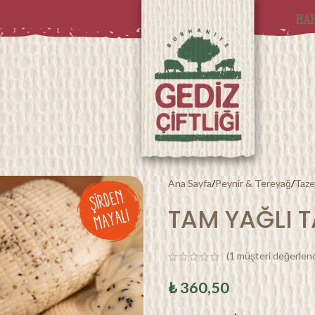
HA
Ana Sayfa
Peynir & Tereyağ
Taze
TAM YAĞLI T
(
1
müşteri değerlend
₺
360,50