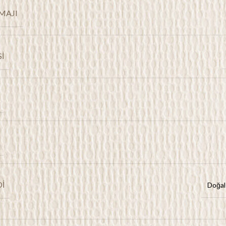
MAJI
I
I
Doğal