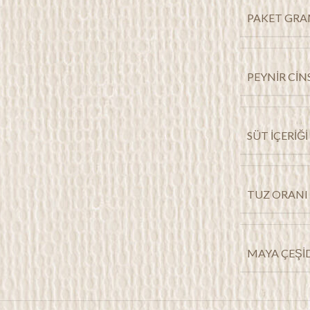
PAKET GRA
PEYNIR CINS
SÜT İÇERIĞI
TUZ ORANI
MAYA ÇEŞID