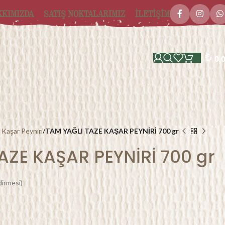
KKIMIZDA
SATIŞ NOKTALARIMIZ
İLETİŞİM
₺
0,
 Kaşar Peyniri
TAM YAĞLI TAZE KAŞAR PEYNİRİ 700 gr
AZE KAŞAR PEYNİRİ 700 gr
irmesi)