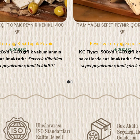
Çİ TOPAK PEYNİR KEKİKLİ 400
TAM YAĞLI SEPET PEYNİR ÇÖ
gr
gr
 Tereyağ
,
Keçi Topak Peyniri
Peynir & Tereyağ
,
Sepet P
₺
248,00
₺
200,00
0₺'dir.
400 gr'lık vakumlanmış
KG Fiyatı: 500₺'dir. 400
gr'lık
atılmaktadır.
Severek tüketilen
paketlerde satılmaktadır.
Sev
k peynirimiz şimdi kekikli!!!
sepet peynirimiz şimdi çörek o
 serbest otlayan keçilerimizin
Dağı'nın yaylalarında serbe
e ne kadar itinalı olduklarının
ineklerimizin sütünden butik 
ndayız. Kuzey Ege'nin Burhaniye
özenle hazırladığımız bu özel pe
ki bahar çiği ile gelişmiş kekik,
lezzetiyle taçlandırdık. Aromatik 
 filizleriyle beslenen keçilerimizin
bugüne kadar yediğiniz sepet p
aromatik sütünün bir rastlantı
ayırt edecek kıvamda olup çörek o
 farkına varacaksınız. Şimdi bu
kokusunu sofralarınızda hi
Gediz Keçi Topak Peynirini
sağlayacaktır. Yazları Burhan
aromatik kekikleriyle buluşturduk.
müşterilerimizin yoğun olarak 
doğallığa verdiği önemden hiç bir
lezzettir.
Bu lezzeti doruklarda