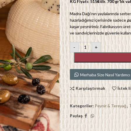
KG Fiyatı: 515₺’dir. 7
00 gr’lık v
Madra Dağı’nın yaylalarında serbe
hazırladığımız içerisinde sadece
pa
kaşar peynirimiz. Fabrikasyon üreti
ve sandviçlerinizde güvenle kullanab
-
+
Merhaba Size Nasıl Yardımcı O
Karşılaştırmak
İstek l
Kategoriler:
Peynir & Tereyağ
,
Paylaş