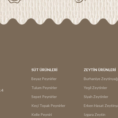
k bu değerli sütü tüm saflığıyla,
dilimlenen Çörek otlu Sepet Pe
übemizi katarak işleyip Baharatlı
Gediz Soğuk Sıkım Erken Hasat
sinin yeni üyesi, az tuzlu, bu özel
gezdirmeniz ve bu iki aromatik le
pak Peynirini Gediz Çiftliği olarak
getirmeniz önerilir!
nuyoruz.
Bu lezzeti doruklarda
 dilimlenen Kekikli Keçi Topak
ne Gediz Soğuk Sıkım Erken Hasat
 gezdirmeniz ve bu iki aromatik
aya getirmeniz önerilir!!!
Yemek
ergisi Haberimiz İçin Tıklayın
SÜT ÜRÜNLERİ
ZEYTİN ÜRÜNLERİ
Beyaz Peynirler
Burhaniye Zeytinyağ
Tulum Peynirler
Yeşil Zeytinler
:4
Sepet Peynirler
Siyah Zeytinler
Keçi Topak Peynirler
Erken Hasat Zeytiny
Kelle Peyniri
Izgara Zeytin