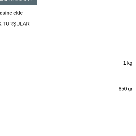
tesine ekle
 & TURŞULAR
1 kg
850 gr