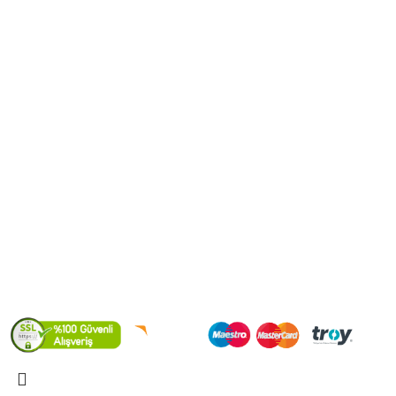
Şarköy OSB Mah. Şarköy Ca
No:4
Burhaniye / Balıkesir
Telefon: (0266) 422 28 62
Mail: gediz@gedizciftligi.com
2022
GEDİZ ÇİFTLİĞİ Online Satış Platformu.