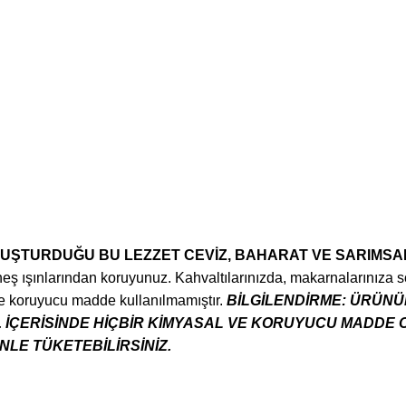
UŞTURDUĞU BU LEZZET CEVİZ, BAHARAT VE SARIMSAK 
neş ışınlarından koruyunuz. Kahvaltılarınızda, makarnalarınıza 
 ve koruyucu madde kullanılmamıştır.
BİLGİLENDİRME:
ÜRÜNÜN
. İÇERİSİNDE HİÇBİR KİMYASAL VE KORUYUCU MADDE 
LE TÜKETEBİLİRSİNİZ.