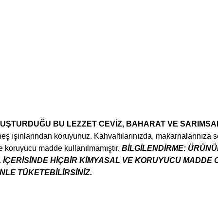
UŞTURDUĞU BU LEZZET CEVİZ, BAHARAT VE SARIMSAK 
neş ışınlarından koruyunuz. Kahvaltılarınızda, makarnalarınıza 
 ve koruyucu madde kullanılmamıştır.
BİLGİLENDİRME:
ÜRÜNÜN
. İÇERİSİNDE HİÇBİR KİMYASAL VE KORUYUCU MADDE 
LE TÜKETEBİLİRSİNİZ.