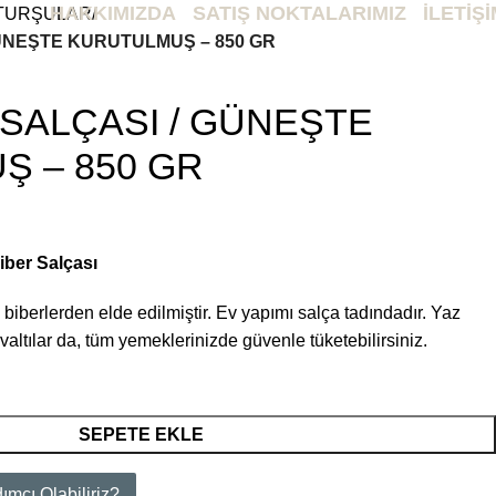
HAKKIMIZDA
SATIŞ NOKTALARIMIZ
İLETİŞ
 TURŞULAR
GÜNEŞTE KURUTULMUŞ – 850 GR
Login / Register
₺
0,
 SALÇASI / GÜNEŞTE
 – 850 GR
iber Salçası
biberlerden elde edilmiştir. Ev yapımı salça tadındadır. Yaz
altılar da, tüm yemeklerinizde güvenle tüketebilirsiniz.
SEPETE EKLE
mcı Olabiliriz?