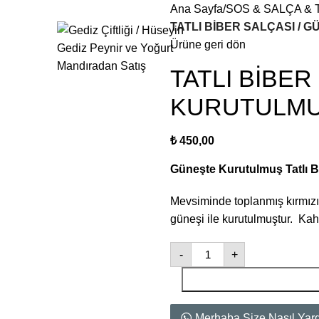
Ana Sayfa
SOS & SALÇA &
TATLI BİBER SALÇASI / 
Ürüne geri dön
TATLI BİBER
KURUTULMUŞ
₺
450,00
Güneşte Kurutulmuş Tatlı B
Mevsiminde toplanmış kırmızı 
güneşi ile kurutulmuştur. Kahv
-
+
Merhaba Size Nasıl Yardı