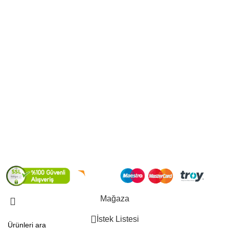
Kuru Sele Zeytin
MÜŞTERİ HİZMETLERİ
Müşteri Paneli
Mesafeli Satış Sözleşmesi
Gizlilik ve Güvenlik Politikası
Kargo ve Teslimat
KVKK
S.S.S
2022
GEDİZ ÇİFTLİĞİ Online Satış Platformu.
Mağaza
İstek Listesi