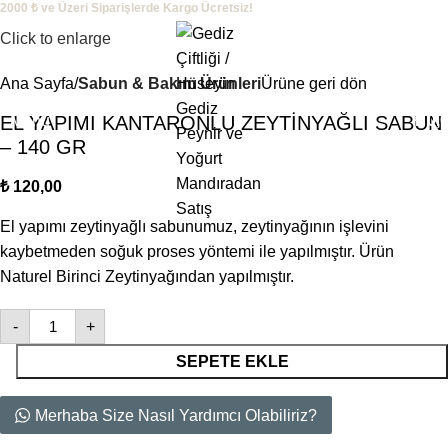
2000 ₺ ve Üzeri Siparişlerde Kargo Ücretsiz!
Click to enlarge
Ana Sayfa
Sabun & Bakım Ürünleri
Ürüne geri dön
Menu
₺
0,
EL YAPIMI KANTARONLU ZEYTİNYAĞLI SABUN
– 140 GR
₺
120,00
El yapımı zeytinyağlı sabunumuz, zeytinyağının işlevini
kaybetmeden soğuk proses yöntemi ile yapılmıştır. Ürün
Naturel Birinci Zeytinyağından yapılmıştır.
-
+
SEPETE EKLE
Merhaba Size Nasıl Yardımcı Olabiliriz?